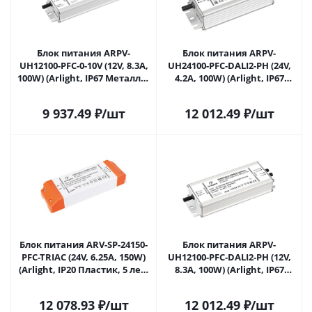
Блок питания ARPV-
Блок питания ARPV-
UH12100-PFC-0-10V (12V, 8.3A,
UH24100-PFC-DALI2-PH (24V,
100W) (Arlight, IP67 Металл, 7
4.2A, 100W) (Arlight, IP67
лет) 028454 в Ульяновске
Металл, 7 лет) 029151(2) в
Ульяновске
9 937.49
₽
/шт
12 012.49
₽
/шт
Блок питания ARV-SP-24150-
Блок питания ARPV-
PFC-TRIAC (24V, 6.25A, 150W)
UH12100-PFC-DALI2-PH (12V,
(Arlight, IP20 Пластик, 5 лет)
8.3A, 100W) (Arlight, IP67
029493(1) в Ульяновске
Металл, 7 лет) 029513(2) в
Ульяновске
12 078.93
₽
/шт
12 012.49
₽
/шт