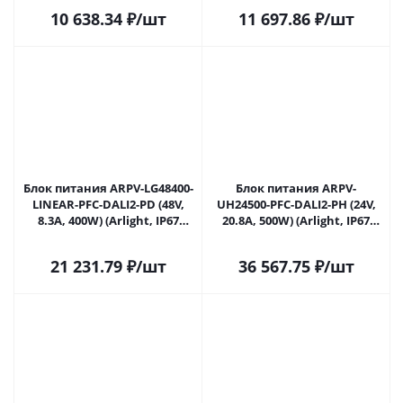
Ульяновске
10 638.34
₽
/шт
11 697.86
₽
/шт
Блок питания ARPV-LG48400-
Блок питания ARPV-
LINEAR-PFC-DALI2-PD (48V,
UH24500-PFC-DALI2-PH (24V,
8.3A, 400W) (Arlight, IP67
20.8A, 500W) (Arlight, IP67
Металл, 5 лет) 037926 в
Металл, 7 лет) 039955 в
Ульяновске
Ульяновске
21 231.79
₽
/шт
36 567.75
₽
/шт