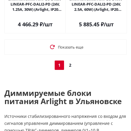
LINEAR-PFC-DALI2-PD (24V,
LINEAR-PFC-DALI2-PD (24V,
1.25A, 30W) (Arlight, IP20
2.5A, 60W) (Arlight, IP20
Металл, 5 лет) 049479 в
Металл, 5 лет) 049480 в
Ульяновске
Ульяновске
4 466.29
₽
/шт
5 885.45
₽
/шт
Показать еще
1
2
Диммируемые блоки
питания Arlight в Ульяновске
Источники стабилизированного напряжения со входом для
сигналов управления диммированием (управление с
помощью TRIAC-диммеров, диммеров 0/1–10 В,