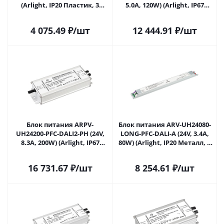
(Arlight, IP20 Пластик, 3
5.0A, 120W) (Arlight, IP67
года) 027633 в Ульяновске
Металл, 7 лет) 028107(2) в
Ульяновске
4 075.49
₽
/шт
12 444.91
₽
/шт
Блок питания ARPV-
Блок питания ARV-UH24080-
UH24200-PFC-DALI2-PH (24V,
LONG-PFC-DALI-A (24V, 3.4A,
8.3A, 200W) (Arlight, IP67
80W) (Arlight, IP20 Металл, 7
Металл, 7 лет) 028108(2) в
лет) 028357(1) в Ульяновске
Ульяновске
16 731.67
₽
/шт
8 254.61
₽
/шт