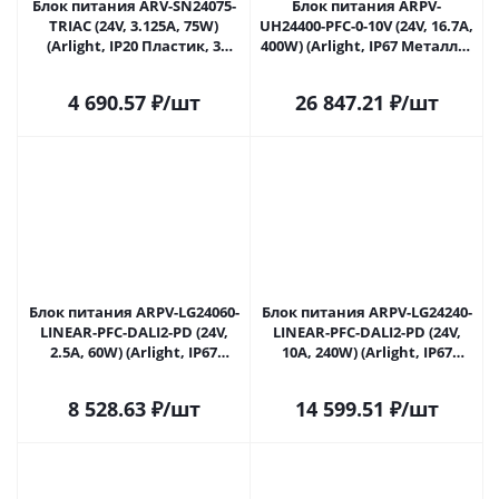
Блок питания ARV-SN24075-
Блок питания ARPV-
TRIAC (24V, 3.125A, 75W)
UH24400-PFC-0-10V (24V, 16.7A,
(Arlight, IP20 Пластик, 3
400W) (Arlight, IP67 Металл, 7
года) 030935 в Ульяновске
лет) 031043 в Ульяновске
4 690.57
₽
/шт
26 847.21
₽
/шт
Блок питания ARPV-LG24060-
Блок питания ARPV-LG24240-
LINEAR-PFC-DALI2-PD (24V,
LINEAR-PFC-DALI2-PD (24V,
2.5A, 60W) (Arlight, IP67
10A, 240W) (Arlight, IP67
Металл, 5 лет) 033428 в
Металл, 5 лет) 033539 в
Ульяновске
Ульяновске
8 528.63
₽
/шт
14 599.51
₽
/шт