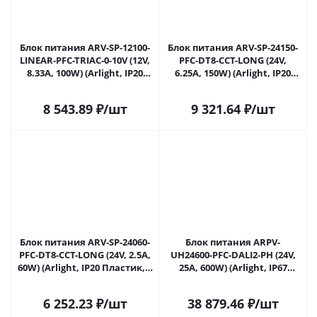
Блок питания ARV-SP-12100-
Блок питания ARV-SP-24150-
LINEAR-PFC-TRIAC-0-10V (12V,
PFC-DT8-CCT-LONG (24V,
8.33A, 100W) (Arlight, IP20
6.25A, 150W) (Arlight, IP20
Пластик, 5 лет) 047951 в
Пластик, 5 лет) 048241 в
Ульяновске
Ульяновске
8 543.89
₽
/шт
9 321.64
₽
/шт
Блок питания ARV-SP-24060-
Блок питания ARPV-
PFC-DT8-CCT-LONG (24V, 2.5A,
UH24600-PFC-DALI2-PH (24V,
60W) (Arlight, IP20 Пластик, 5
25A, 600W) (Arlight, IP67
лет) 048242 в Ульяновске
Металл, 7 лет) 048622 в
Ульяновске
6 252.23
₽
/шт
38 879.46
₽
/шт