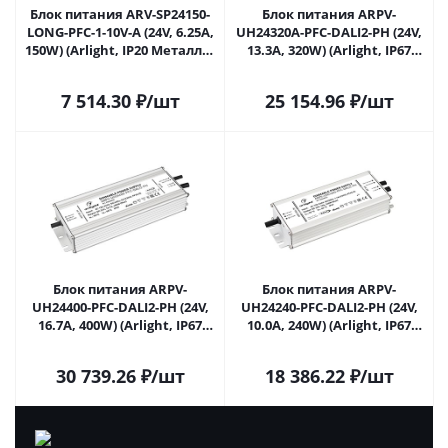
Блок питания ARV-SP24150-
Блок питания ARPV-
LONG-PFC-1-10V-A (24V, 6.25A,
UH24320A-PFC-DALI2-PH (24V,
150W) (Arlight, IP20 Металл, 5
13.3A, 320W) (Arlight, IP67
лет) 025517 в Ульяновске
Металл, 7 лет) 025654(2) в
Ульяновске
7 514.30
₽
/шт
25 154.96
₽
/шт
Блок питания ARPV-
Блок питания ARPV-
UH24400-PFC-DALI2-PH (24V,
UH24240-PFC-DALI2-PH (24V,
16.7A, 400W) (Arlight, IP67
10.0A, 240W) (Arlight, IP67
Металл, 7 лет) 025655(2) в
Металл, 7 лет) 025689(2) в
Ульяновске
Ульяновске
30 739.26
₽
/шт
18 386.22
₽
/шт