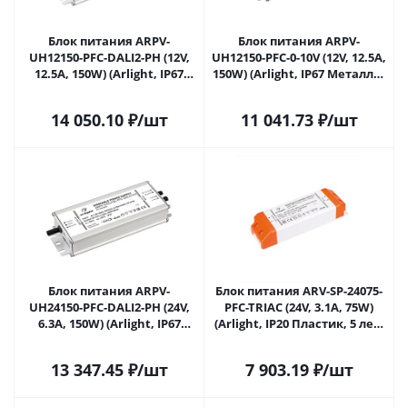
Блок питания ARPV-
Блок питания ARPV-
UH12150-PFC-DALI2-PH (12V,
UH12150-PFC-0-10V (12V, 12.5A,
12.5A, 150W) (Arlight, IP67
150W) (Arlight, IP67 Металл, 7
Металл, 7 лет) 025746(2) в
лет) 025747 в Ульяновске
Ульяновске
14 050.10
₽
/шт
11 041.73
₽
/шт
Блок питания ARPV-
Блок питания ARV-SP-24075-
UH24150-PFC-DALI2-PH (24V,
PFC-TRIAC (24V, 3.1A, 75W)
6.3A, 150W) (Arlight, IP67
(Arlight, IP20 Пластик, 5 лет)
Металл, 7 лет) 026126(2) в
026406(2) в Ульяновске
Ульяновске
13 347.45
₽
/шт
7 903.19
₽
/шт