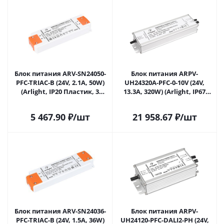
Блок питания ARV-SN24050-
Блок питания ARPV-
PFC-TRIAC-B (24V, 2.1A, 50W)
UH24320A-PFC-0-10V (24V,
(Arlight, IP20 Пластик, 3
13.3A, 320W) (Arlight, IP67
года) 026407(1) в Ульяновске
Металл, 7 лет) 026574 в
Ульяновске
5 467.90
₽
/шт
21 958.67
₽
/шт
Блок питания ARV-SN24036-
Блок питания ARPV-
PFC-TRIAC-B (24V, 1.5A, 36W)
UH24120-PFC-DALI2-PH (24V,