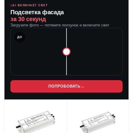
AI ВКЛЮЧАЕТ СВЕТ
Подсветка фасада
за 30 секунд
Загрузите фото — потяните ползунок и включите свет
ЛЕ
ДО
ПОПРОБОВАТЬ
→