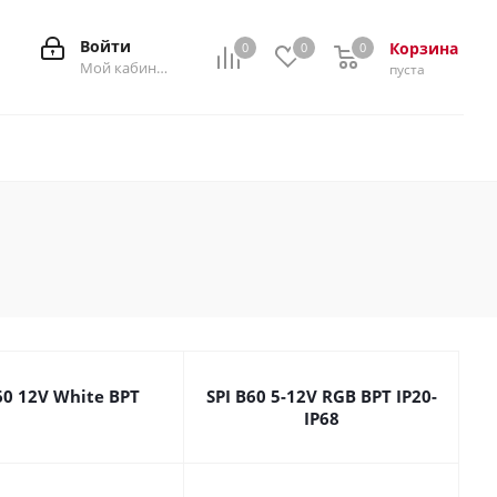
Войти
Корзина
0
0
0
0
Мой кабинет
пуста
60 12V White BPT
SPI B60 5-12V RGB BPT IP20-
IP68