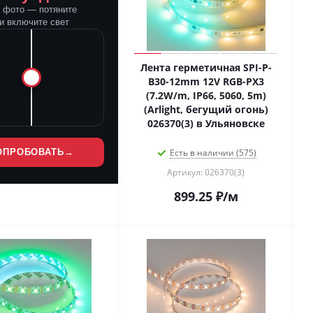
е фото — потяните
и включите свет
Лента герметичная SPI-P-
B30-12mm 12V RGB-PX3
(7.2W/m, IP66, 5060, 5m)
(Arlight, бегущий огонь)
026370(3) в Ульяновске
ОПРОБОВАТЬ
→
Есть в наличии (575)
Артикул: 026370(3)
899.25
₽
/м