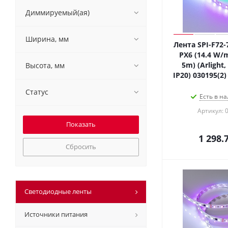
Диммируемый(ая)
Ширина, мм
Лента SPI-F72
PX6 (14.4 W/m
5m) (Arlight
Высота, мм
IP20) 030195(2
Статус
Есть в на
Артикул: 
1 298.
Сбросить
Светодиодные ленты
Источники питания