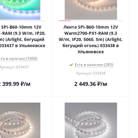
 SPI-B60-10mm 12V
Лента SPI-B60-10mm 12V
-RAM (9.3 W/m, IP20,
Warm2700-PX1-RAM (9.3
m) (Arlight, бегущий
W/m, IP20, 5060, 5m) (Arlight,
033437 в Ульяновске
бегущий огонь) 033438 в
Ульяновске
сть в наличии (1000)
Есть в наличии (285)
Артикул: 033437
Артикул: 033438
2 399.99
₽
/м
2 449.36
₽
/м