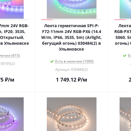
-7mm 24V RGB-
Лента герметичная SPI-P-
Лента
, IP20, 3535,
F72-11mm 24V RGB-PX6 (14.4
RGB-PX1
, Открытый,
W/m, IP66, 3535, 5m) (Arlight,
5060, 5
) в Ульяновске
бегущий огонь) 030484(2) в
огонь) 
Ульяновске
личии (615)
Е
Есть в наличии (1000)
030195(2)
Артикул: 030484(2)
75
₽
/м
1 749.12
₽
/м