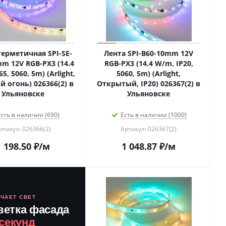
герметичная SPI-SE-
Лента SPI-B60-10mm 12V
m 12V RGB-PX3 (14.4
RGB-PX3 (14.4 W/m, IP20,
5, 5060, 5m) (Arlight,
5060, 5m) (Arlight,
 огонь) 026366(2) в
Открытый, IP20) 026367(2) в
Ульяновске
Ульяновске
сть в наличии (690)
Есть в наличии (1000)
ртикул: 026366(2)
Артикул: 026367(2)
1 198.50
₽
/м
1 048.87
₽
/м
ЮЧАЕТ СВЕТ
ветка фасада
 секунд