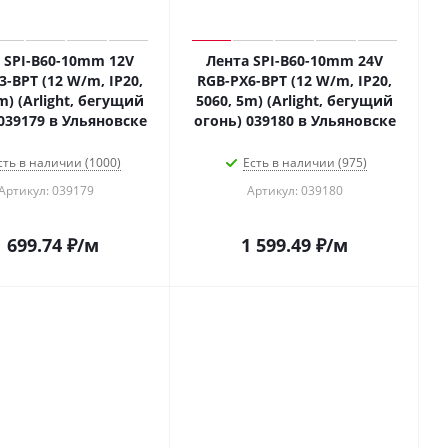
 SPI-B60-10mm 12V
Лента SPI-B60-10mm 24V
3-BPT (12 W/m, IP20,
RGB-PX6-BPT (12 W/m, IP20,
m) (Arlight, бегущий
5060, 5m) (Arlight, бегущий
039179 в Ульяновске
огонь) 039180 в Ульяновске
сть в наличии (1000)
Есть в наличии (975)
Артикул: 039179
Артикул: 039180
1 699.74
₽
/м
1 599.49
₽
/м