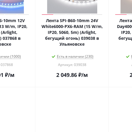
96-10mm 12V
Лента SPI-B60-10mm 24V
Лента
13 W/m, IP20,
White6000-PX6-RAM (15 W/m,
Day400
(Arlight,
IP20, 5060, 5m) (Arlight,
IP20,
 037868 в
бегущий огонь) 039038 в
бегущ
овске
Ульяновске
личии (1000)
Есть в наличии (230)
 037868
Артикул: 039038
01
₽
/м
2 049.86
₽
/м