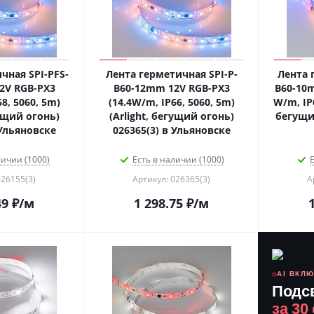
чная SPI-PFS-
Лента герметичная SPI-P-
Лента 
2V RGB-PX3
B60-12mm 12V RGB-PX3
B60-10m
8, 5060, 5m)
(14.4W/m, IP66, 5060, 5m)
W/m, IP6
гущий огонь)
(Arlight, бегущий огонь)
бегущий
 Ульяновске
026365(3) в Ульяновске
личии (1000)
Есть в наличии (1000)
Е
026155(3)
Артикул: 026365(3)
А
49
₽
/м
1 298.75
₽
/м
AI ВКЛ
Подс
за 30