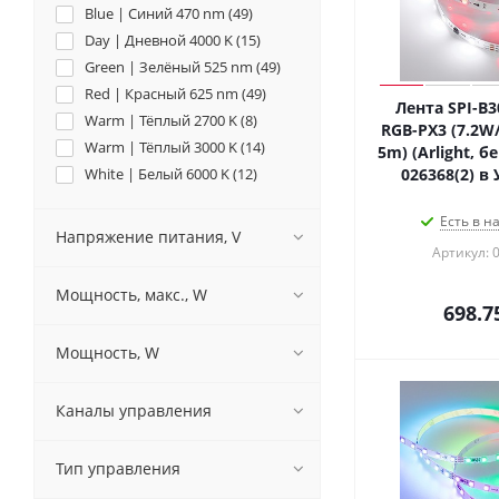
Blue | Синий 470 nm (
49
)
Day | Дневной 4000 K (
15
)
Green | Зелёный 525 nm (
49
)
Red | Красный 625 nm (
49
)
Лента SPI-B
Warm | Тёплый 2700 K (
8
)
RGB-PX3 (7.2W/
Warm | Тёплый 3000 K (
14
)
5m) (Arlight, 
White | Белый 6000 K (
12
)
026368(2) в
Есть в н
Напряжение питания, V
Артикул: 
Мощность, макс., W
698.7
Мощность, W
Каналы управления
Тип управления