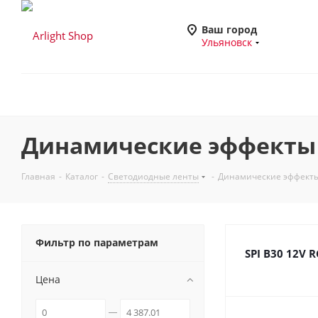
Ваш город
Ульяновск
Динамические эффекты 
Главная
-
Каталог
-
Светодиодные ленты
-
Динамические эффекты
Фильтр по параметрам
SPI B30 12V R
Цена