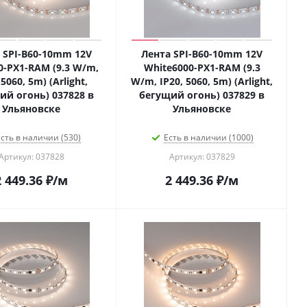
 SPI-B60-10mm 12V
Лента SPI-B60-10mm 12V
0-PX1-RAM (9.3 W/m,
White6000-PX1-RAM (9.3
 5060, 5m) (Arlight,
W/m, IP20, 5060, 5m) (Arlight,
ий огонь) 037828 в
бегущий огонь) 037829 в
Ульяновске
Ульяновске
сть в наличии (530)
Есть в наличии (1000)
Артикул: 037828
Артикул: 037829
2 449.36
₽
/м
2 449.36
₽
/м