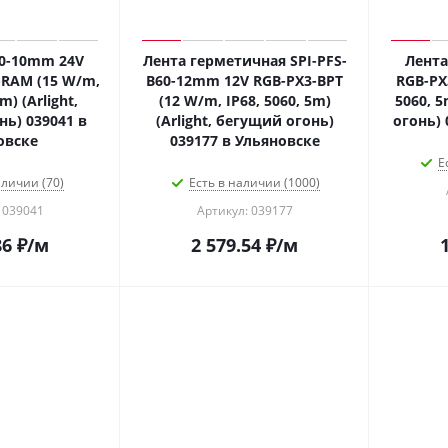
60-10mm 24V
Лента герметичная SPI-PFS-
Лента
RAM (15 W/m,
B60-12mm 12V RGB-PX3-BPT
RGB-PX
m) (Arlight,
(12 W/m, IP68, 5060, 5m)
5060, 5
ь) 039041 в
(Arlight, бегущий огонь)
огонь) 
овске
039177 в Ульяновске
Е
аличии (70)
Есть в наличии (1000)
 039041
Артикул: 039177
86
₽
/м
2 579.54
₽
/м