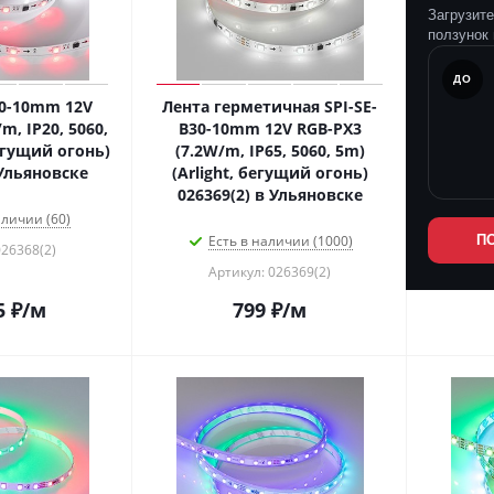
Загрузит
ползунок 
ПОСЛЕ
ДО
30-10mm 12V
Лента герметичная SPI-SE-
m, IP20, 5060,
B30-10mm 12V RGB-PX3
бегущий огонь)
(7.2W/m, IP65, 5060, 5m)
 Ульяновске
(Arlight, бегущий огонь)
026369(2) в Ульяновске
аличии (60)
Есть в наличии (1000)
П
026368(2)
Артикул: 026369(2)
5
₽
/м
799
₽
/м