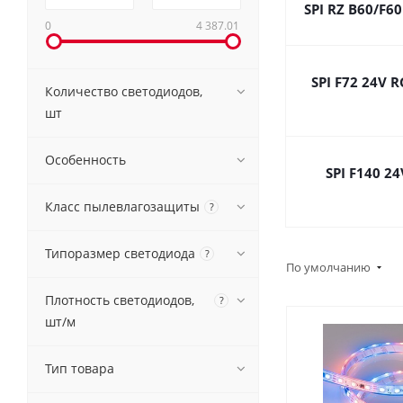
SPI RZ B60/F6
0
4 387.01
SPI F72 24V R
Количество светодиодов,
шт
Особенность
SPI F140 2
Класс пылевлагозащиты
?
Типоразмер светодиода
?
По умолчанию
Плотность светодиодов,
?
шт/м
Тип товара