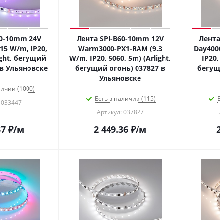
60-10mm 24V
Лента SPI-B60-10mm 12V
Лента
15 W/m, IP20,
Warm3000-PX1-RAM (9.3
Day400
ight, бегущий
W/m, IP20, 5060, 5m) (Arlight,
IP20,
 в Ульяновске
бегущий огонь) 037827 в
бегущ
Ульяновске
личии (1000)
Есть в наличии (115)
Е
 033447
Артикул: 037827
37
₽
/м
2 449.36
₽
/м